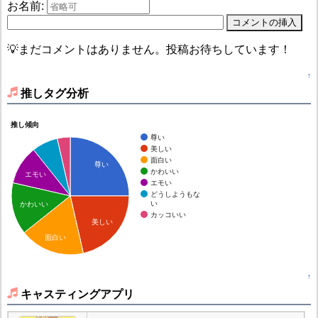
お名前:
💡まだコメントはありません。投稿お待ちしています！
↑
推しタグ分析
推し傾向
尊い
美しい
面白い
尊い
かわいい
エモい
エモい
どうしようもな
い
かわいい
カッコいい
美しい
面白い
↑
キャスティングアプリ