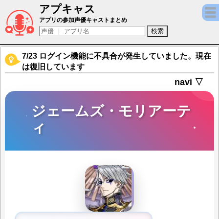
アプキャス
ジェームズ・モリアーティ（声優：伊東健人)【Fat
アプリの参加声優キャストまとめ
7/23 ログイン機能に不具合が発生していました。現在
は復旧しています
navi ▽
ジェームズ・モリアーテ
ィ