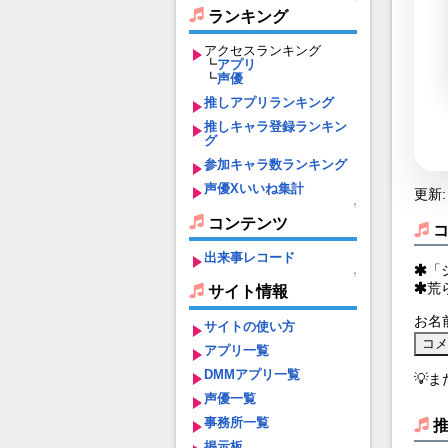
ランキング
アクセスランキング
┗
アプリ
┗
声優
推しアプリランキング
推しキャラ登録ランキン
グ
参加キャラ数ランキング
声優Xいいね集計
更新: 
↑
コンテンツ
出来事レコード
「
↑
荒
サイト情報
お名
サイトの使い方
アプリ一覧
DMMアプリ一覧
💡
声優一覧
事務所一覧
掲示板