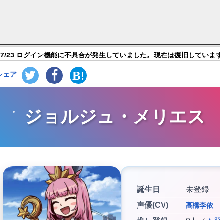
/Grand Order】キャラ紹介
7/23 ログイン機能に不具合が発生していました。現在は復旧していま
シェア
ジョルジュ・メリエス
誕生日
未登録
声優(CV)
高橋李依