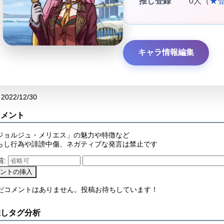
推し登録
0人（
★
キャラ情報編集
2022/12/30
コメント
ジョルジュ・メリエス」の魅力や特徴など
らし行為や誹謗中傷、ネガティブな発言は禁止です
前:
まだコメントはありません。投稿お待ちしています！
推しタグ分析