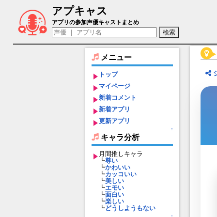
アプキャス
ジョルジュ・メリエス（声優：高橋李依)【Fate
アプリの参加声優キャストまとめ
メニュー
トップ
マイページ
新着コメント
新着アプリ
更新アプリ
↑
キャラ分析
月間推しキャラ
┗
尊い
┗
かわいい
┗
カッコいい
┗
美しい
┗
エモい
┗
面白い
┗
楽しい
┗
どうしようもない
↑