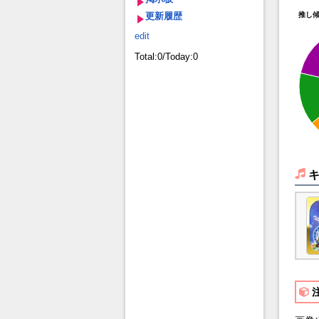
更新履歴
推し
edit
Total:0/Today:0