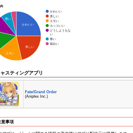
傾向
かわいい
美しい
尊い
エモい
かわいい
カッコいい
どうしようもな
い
尊い
面白い
美しい
エモい
キャスティングアプリ
Fate/Grand Order
(Aniplex Inc.)
注意事項