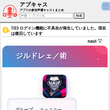
アプキャス
ジルドレェ／術（声優：鶴岡聡)【Fate/Grand
アプリの参加声優キャストまとめ
7/23 ログイン機能に不具合が発生していました。現在
は復旧しています
navi ▽
ジルドレェ／術
グループ
キャスター