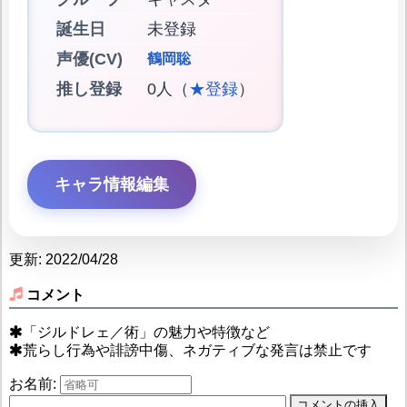
誕生日
未登録
声優(CV)
鶴岡聡
推し登録
0人（
★登録
）
キャラ情報編集
更新: 2022/04/28
コメント
「ジルドレェ／術」の魅力や特徴など
荒らし行為や誹謗中傷、ネガティブな発言は禁止です
お名前: