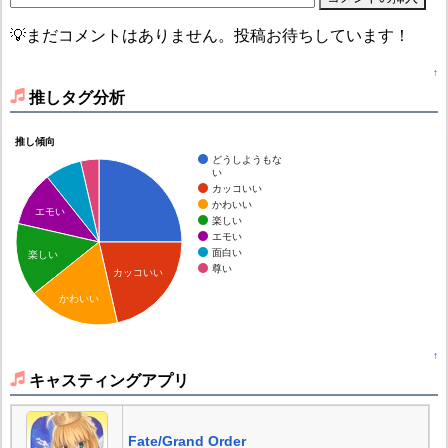
💡まだコメントはありません。投稿お待ちしています！
↑
推しタグ分析
推し傾向
どうしようもな
い
カッコいい
かわいい
エモい
楽しい
エモい
面白い
楽しい
尊い
カッコいい
かわいい
↑
キャスティングアプリ
Fate/Grand Order