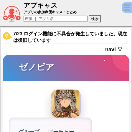
アプキャス
ゼノビア（声優：庄司宇芽香)【Fate/Grand 
アプリの参加声優キャストまとめ
7/23 ログイン機能に不具合が発生していました。現在
は復旧しています
navi ▽
ゼノビア
グループ
アーチャー