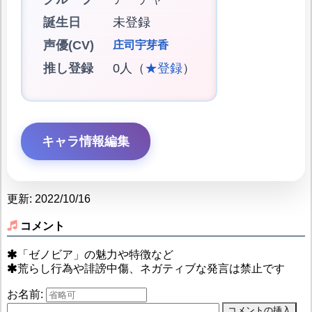
誕生日
未登録
声優(CV)
庄司宇芽香
推し登録
0人（
★登録
）
キャラ情報編集
更新: 2022/10/16
コメント
「ゼノビア」の魅力や特徴など
荒らし行為や誹謗中傷、ネガティブな発言は禁止です
お名前: