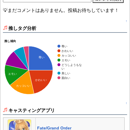
💡まだコメントはありません。投稿お待ちしています！
↑
推しタグ分析
推し傾向
尊い
かわいい
カッコいい
尊い
エモい
どうしようもな
い
美しい
エモい
面白い
かわいい
カッコいい
↑
キャスティングアプリ
Fate/Grand Order