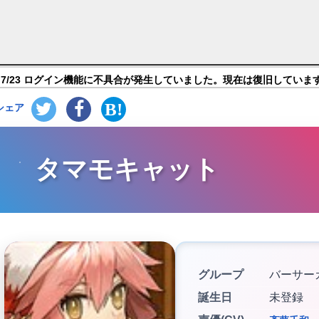
and Order】キャラ紹介
7/23 ログイン機能に不具合が発生していました。現在は復旧していま
シェア
タマモキャット
グループ
バーサー
誕生日
未登録