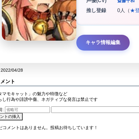
声優(CV)
斎藤千和
推し登録
0人（
★
キャラ情報編集
2022/04/28
コメント
タマモキャット」の魅力や特徴など
らし行為や誹謗中傷、ネガティブな発言は禁止です
前:
まだコメントはありません。投稿お待ちしています！