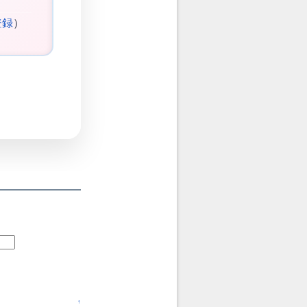
登録
）
↑