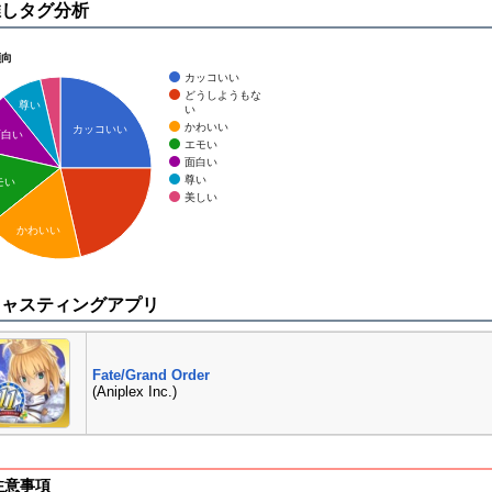
推しタグ分析
傾向
カッコいい
どうしようもな
尊い
い
かわいい
カッコいい
面白い
エモい
面白い
尊い
モい
美しい
かわいい
キャスティングアプリ
Fate/Grand Order
(Aniplex Inc.)
注意事項