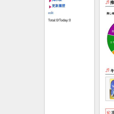
更新履歴
edit
推し
Total:0/Today:0
エ