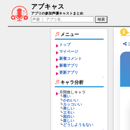
アプキャス
タマモキャット（声優：斎藤千和)【Fate/Gr
アプリの参加声優キャストまとめ
メニュー
トップ
マイページ
新着コメント
新着アプリ
更新アプリ
↑
キャラ分析
月間推しキャラ
┗
尊い
┗
かわいい
┗
カッコいい
┗
美しい
┗
エモい
┗
面白い
┗
楽しい
┗
どうしようもない
↑