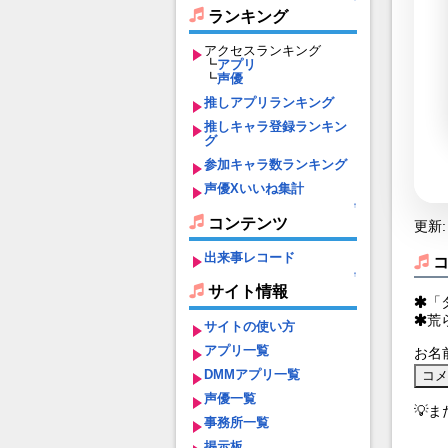
ランキング
アクセスランキング
┗
アプリ
┗
声優
推しアプリランキング
推しキャラ登録ランキン
グ
参加キャラ数ランキング
声優Xいいね集計
↑
コンテンツ
更新: 
出来事レコード
↑
サイト情報
「
荒
サイトの使い方
アプリ一覧
お名
DMMアプリ一覧
声優一覧
💡
事務所一覧
掲示板