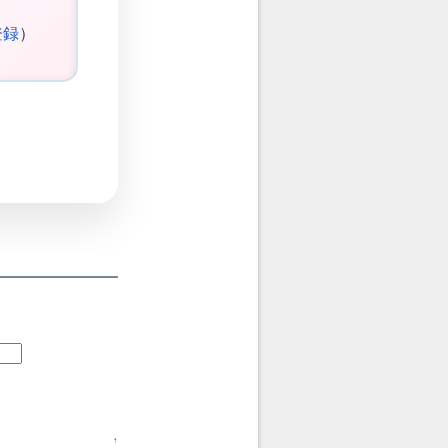
登録
）
↑