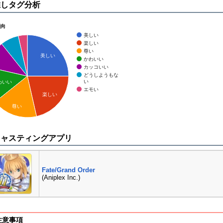
推しタグ分析
傾向
美しい
楽しい
尊い
美しい
かわいい
カッコいい
どうしようもな
い
わいい
エモい
楽しい
尊い
キャスティングアプリ
Fate/Grand Order
(Aniplex Inc.)
注意事項