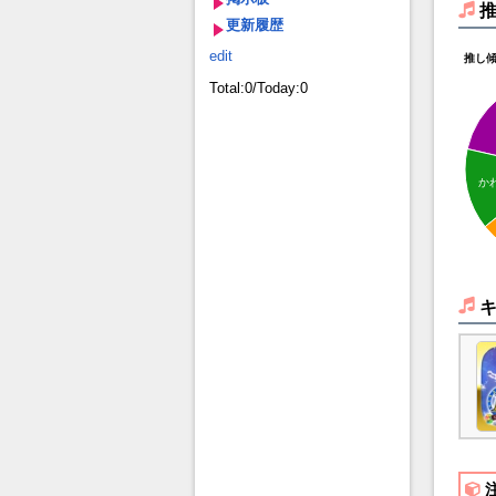
更新履歴
edit
推し
Total:0/Today:0
か