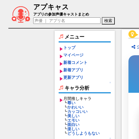
アプキャス
テノチティトラン（声優：本多真梨子)【Fate/
アプリの参加声優キャストまとめ
メニュー
トップ
マイページ
新着コメント
新着アプリ
更新アプリ
↑
キャラ分析
月間推しキャラ
┗
尊い
┗
かわいい
┗
カッコいい
┗
美しい
┗
エモい
┗
面白い
┗
楽しい
┗
どうしようもない
↑