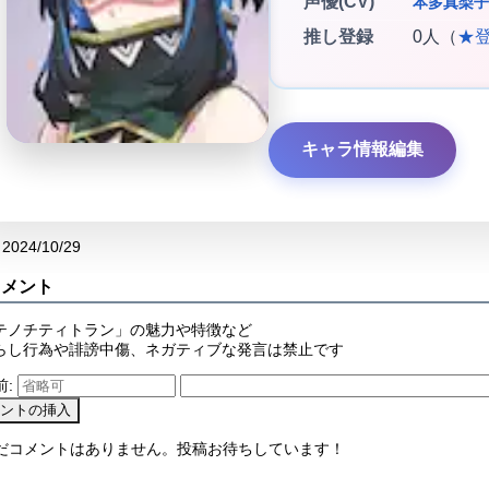
声優(CV)
本多真梨子
推し登録
0人（
★
キャラ情報編集
2024/10/29
コメント
テノチティトラン」の魅力や特徴など
らし行為や誹謗中傷、ネガティブな発言は禁止です
前:
まだコメントはありません。投稿お待ちしています！