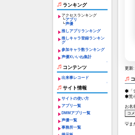
ランキング
アクセスランキング
┗
アプリ
┗
声優
推しアプリランキング
推しキャラ登録ランキン
グ
参加キャラ数ランキング
声優Xいいね集計
↑
コンテンツ
更新: 
出来事レコード
↑
サイト情報
「
荒
サイトの使い方
アプリ一覧
お名
DMMアプリ一覧
声優一覧
💡
事務所一覧
掲示板