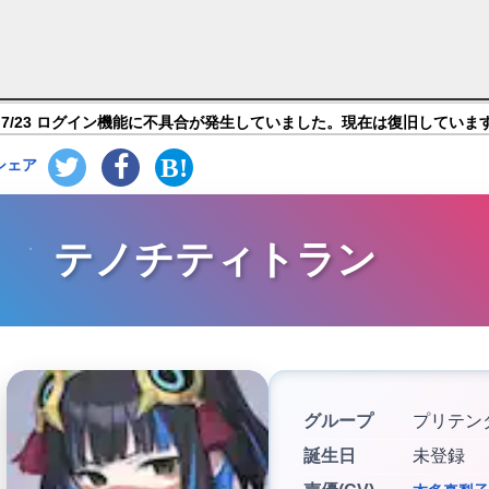
Grand Order】キャラ紹介
7/23 ログイン機能に不具合が発生していました。現在は復旧していま
シェア
テノチティトラン
グループ
プリテン
誕生日
未登録