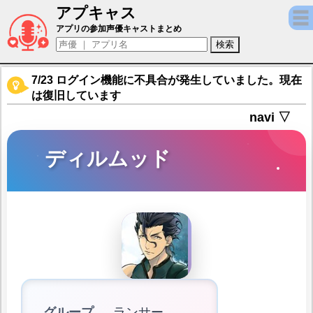
アプキャス
ディルムッド（声優：緑川光)【Fate/Grand 
アプリの参加声優キャストまとめ
7/23 ログイン機能に不具合が発生していました。現在
は復旧しています
navi ▽
ディルムッド
グループ
ランサー