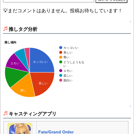
💡まだコメントはありません。投稿お待ちしています！
↑
推しタグ分析
推し傾向
カッコいい
美しい
尊い
カッコいい
どうしようもな
エモい
い
エモい
楽しい
面白い
美しい
尊い
↑
キャスティングアプリ
Fate/Grand Order