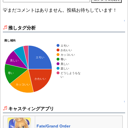
💡まだコメントはありません。投稿お待ちしています！
↑
推しタグ分析
推し傾向
エモい
かわいい
カッコいい
エモい
尊い
美しい
美しい
楽しい
どうしようもな
尊い
い
かわいい
カッコいい
↑
キャスティングアプリ
Fate/Grand Order