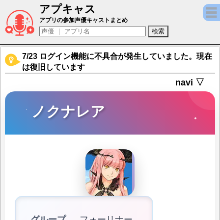
アプキャス
ノクナレア（声優：佐倉綾音)【Fate/Grand 
アプリの参加声優キャストまとめ
7/23 ログイン機能に不具合が発生していました。現在
は復旧しています
navi ▽
ノクナレア
グループ
フォーリナー