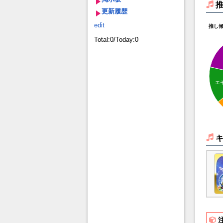
更新履歴
edit
推し
Total:0/Today:0
エ