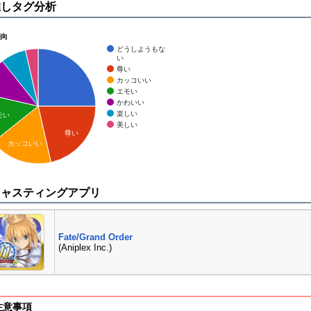
推しタグ分析
傾向
どうしようもな
い
尊い
カッコいい
エモい
かわいい
楽しい
モい
美しい
尊い
カッコいい
キャスティングアプリ
Fate/Grand Order
(Aniplex Inc.)
注意事項