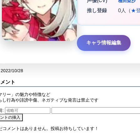
声優(CV)
種田梨沙
推し登録
0人（
★
キャラ情報編集
2022/10/28
コメント
マリー」の魅力や特徴など
らし行為や誹謗中傷、ネガティブな発言は禁止です
前:
まだコメントはありません。投稿お待ちしています！