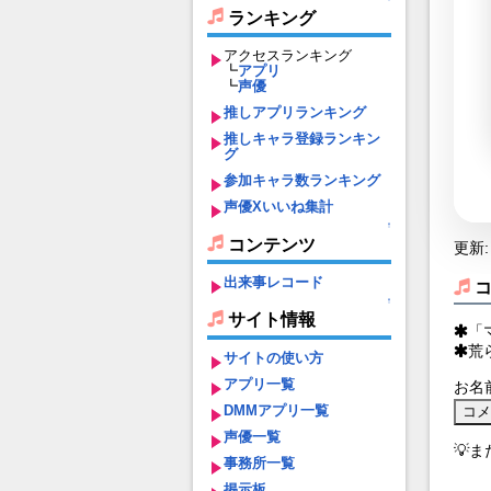
ランキング
アクセスランキング
┗
アプリ
┗
声優
推しアプリランキング
推しキャラ登録ランキン
グ
参加キャラ数ランキング
声優Xいいね集計
↑
コンテンツ
更新: 
出来事レコード
↑
サイト情報
「
荒
サイトの使い方
アプリ一覧
お名
DMMアプリ一覧
声優一覧
💡
事務所一覧
掲示板