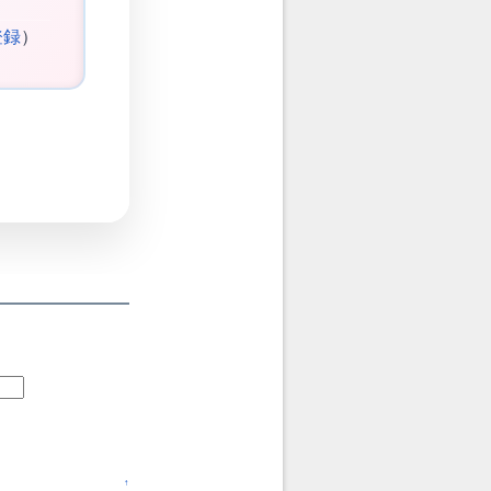
登録
）
↑