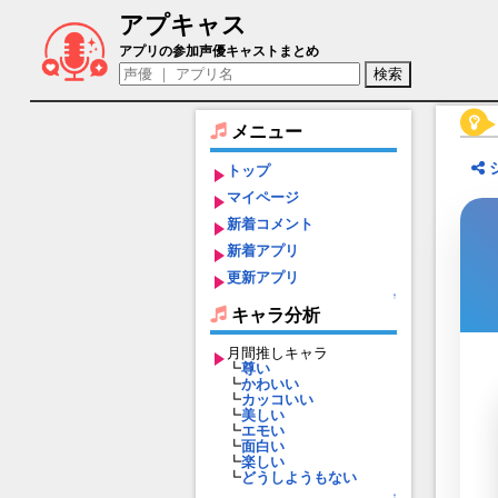
アプキャス
マリー（声優：種田梨沙)【Fate/Grand O
アプリの参加声優キャストまとめ
メニュー
トップ
マイページ
新着コメント
新着アプリ
更新アプリ
↑
キャラ分析
月間推しキャラ
┗
尊い
┗
かわいい
┗
カッコいい
┗
美しい
┗
エモい
┗
面白い
┗
楽しい
┗
どうしようもない
↑