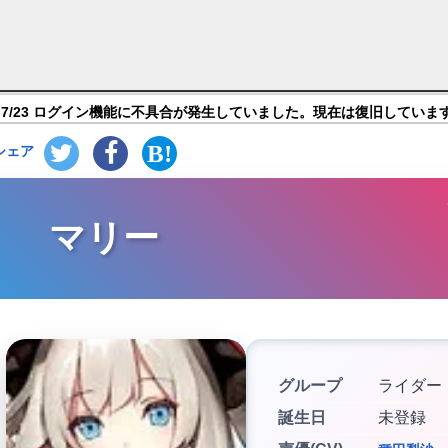
rder】キャラ紹介
7/23 ログイン機能に不具合が発生していました。現在は復旧していま
シェア
マリー
グループ
ライダー
誕生日
未登録