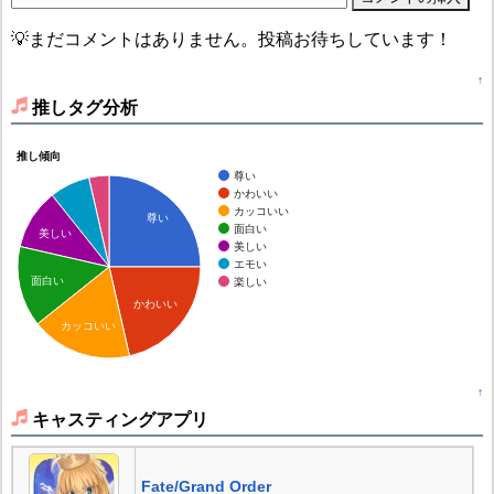
💡まだコメントはありません。投稿お待ちしています！
↑
推しタグ分析
推し傾向
尊い
かわいい
カッコいい
尊い
面白い
美しい
美しい
エモい
面白い
楽しい
かわいい
カッコいい
↑
キャスティングアプリ
Fate/Grand Order