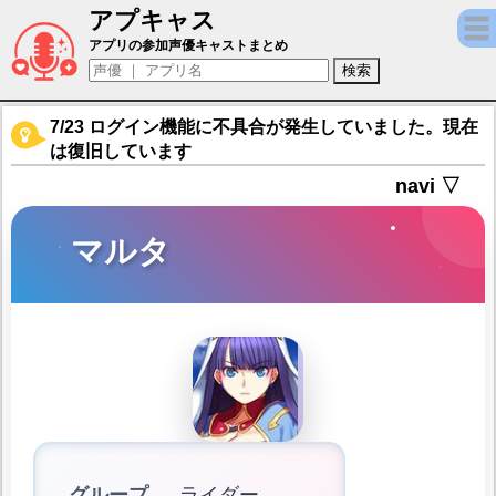
アプキャス
マルタ（声優：早見沙織)【Fate/Grand Ord
アプリの参加声優キャストまとめ
7/23 ログイン機能に不具合が発生していました。現在
は復旧しています
navi ▽
マルタ
グループ
ライダー