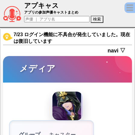
アプキャス
メディア（声優：田中敦子)【Fate/Grand Or
アプリの参加声優キャストまとめ
7/23 ログイン機能に不具合が発生していました。現在
は復旧しています
navi ▽
メディア
グループ
キャスター