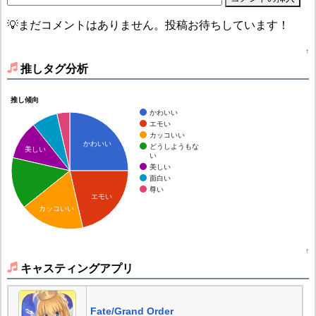
💡まだコメントはありません。投稿お待ちしています！
↑
推しタグ分析
推し傾向
かわいい
エモい
カッコいい
かわいい
どうしようもな
美しい
い
美しい
面白い
尊い
エモい
カッコいい
↑
キャスティングアプリ
Fate/Grand Order