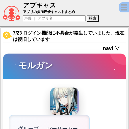
アプキャス
モルガン（声優：石川由依)【Fate/Grand Or
アプリの参加声優キャストまとめ
7/23 ログイン機能に不具合が発生していました。現在
は復旧しています
navi ▽
モルガン
グループ
バーサーカー