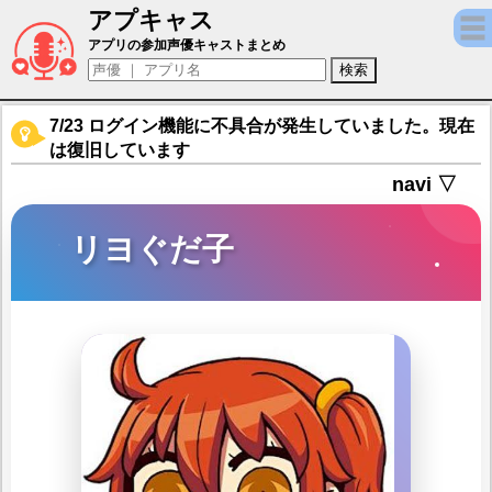
アプキャス
リヨぐだ子（声優：金田朋子)【Fate/Grand 
アプリの参加声優キャストまとめ
7/23 ログイン機能に不具合が発生していました。現在
は復旧しています
navi ▽
リヨぐだ子