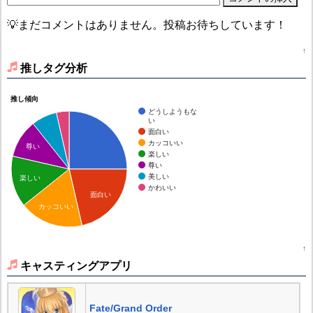
💡まだコメントはありません。投稿お待ちしています！
↑
推しタグ分析
推し傾向
どうしようもな
い
面白い
カッコいい
尊い
楽しい
尊い
美しい
楽しい
かわいい
面白い
カッコいい
↑
キャスティングアプリ
Fate/Grand Order