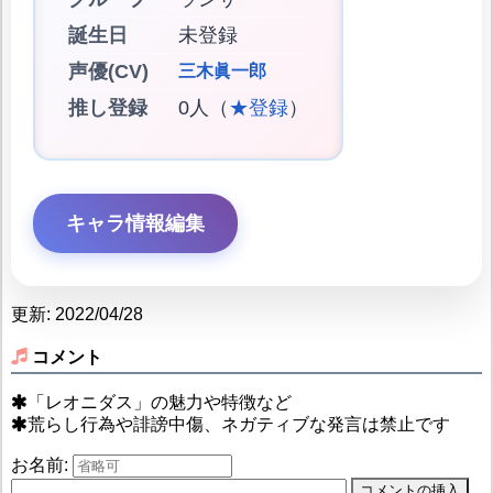
誕生日
未登録
声優(CV)
三木眞一郎
推し登録
0人（
★登録
）
キャラ情報編集
更新: 2022/04/28
コメント
「レオニダス」の魅力や特徴など
荒らし行為や誹謗中傷、ネガティブな発言は禁止です
お名前: