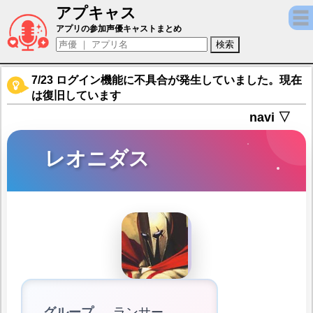
アプキャス
レオニダス（声優：三木眞一郎)【Fate/Grand
アプリの参加声優キャストまとめ
7/23 ログイン機能に不具合が発生していました。現在
は復旧しています
navi ▽
レオニダス
グループ
ランサー