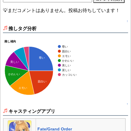
💡まだコメントはありません。投稿お待ちしています！
↑
推しタグ分析
推し傾向
尊い
面白い
エモい
尊い
かわいい
美しい
美しい
楽しい
かわいい
カッコいい
面白い
エモい
↑
キャスティングアプリ
Fate/Grand Order