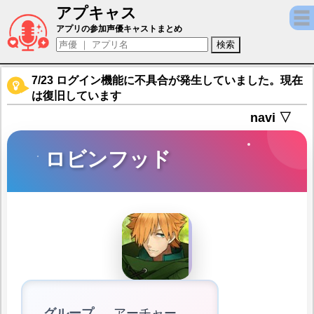
アプキャス
ロビンフッド（声優：鳥海浩輔)【Fate/Grand
アプリの参加声優キャストまとめ
7/23 ログイン機能に不具合が発生していました。現在
は復旧しています
navi ▽
ロビンフッド
グループ
アーチャー