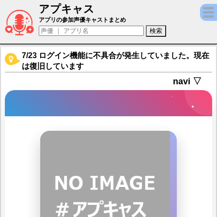
アプキャス
（声優：)【Fate/Grand Order】キャラ紹介
アプリの参加声優キャストまとめ
7/23 ログイン機能に不具合が発生していました。現在
は復旧しています
navi ▽