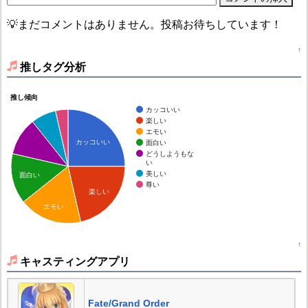
💡まだコメントはありません。投稿お待ちしています！
↑
推しタグ分析
推し傾向
カッコいい
楽しい
エモい
カッコいい
面白い
どうしようもな
い
美しい
面白い
尊い
楽しい
エモい
↑
キャスティングアプリ
Fate/Grand Order