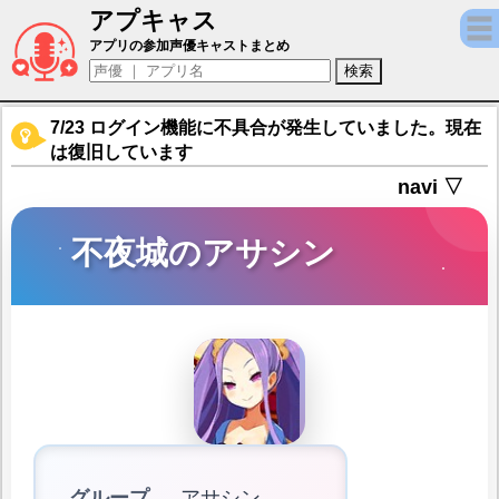
アプキャス
不夜城のアサシン（声優：井澤詩織)【Fate/Gra
アプリの参加声優キャストまとめ
7/23 ログイン機能に不具合が発生していました。現在
は復旧しています
navi ▽
不夜城のアサシン
グループ
アサシン