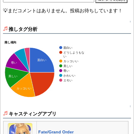
💡まだコメントはありません。投稿お待ちしています！
↑
推しタグ分析
推し傾向
面白い
どうしようもな
い
面白い
カッコいい
尊い
美しい
尊い
かわいい
美しい
エモい
カッコいい
↑
キャスティングアプリ
Fate/Grand Order