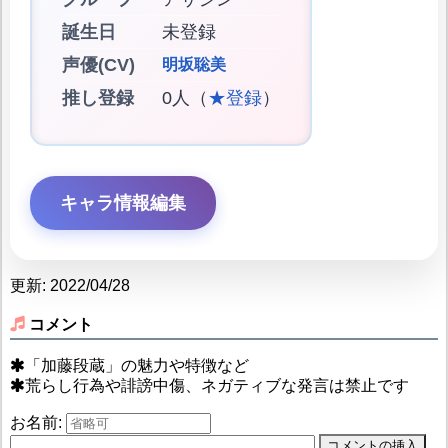
誕生日
未登録
声優(CV)
明坂聡美
推し登録
0人（
★登録
）
キャラ情報編集
更新: 2022/04/28
コメント
「加藤段蔵」の魅力や特徴など
荒らし行為や誹謗中傷、ネガティブな発言は禁止です
お名前: