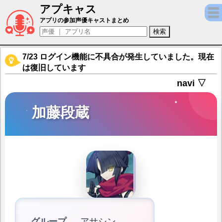
アプキャス
加藤段蔵（声優：明坂聡美)【Fate/Grand Or
アプリの参加声優キャストまとめ
7/23 ログイン機能に不具合が発生していました。現在
は復旧しています
navi ▽
加藤段蔵
グループ
アサシン