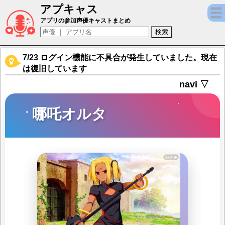
アプキャス
哪吒オルタ（声優：小倉唯)【Fate/Grand Or
アプリの参加声優キャストまとめ
7/23 ログイン機能に不具合が発生していました。現在
は復旧しています
navi ▽
哪吒オルタ