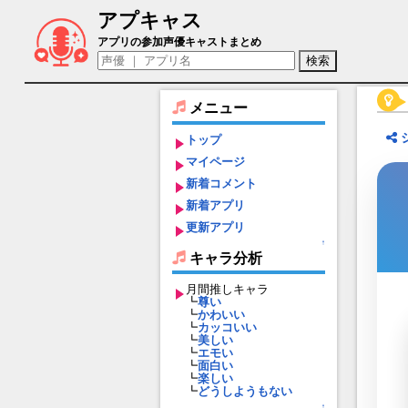
アプキャス
坂本龍馬／お竜さん（声優：堀江由衣)【Fate/
アプリの参加声優キャストまとめ
メニュー
トップ
マイページ
新着コメント
新着アプリ
更新アプリ
↑
キャラ分析
月間推しキャラ
┗
尊い
┗
かわいい
┗
カッコいい
┗
美しい
┗
エモい
┗
面白い
┗
楽しい
┗
どうしようもない
↑