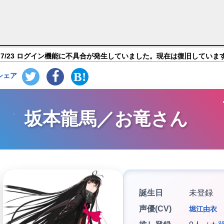
Grand Order】キャラ紹介
7/23 ログイン機能に不具合が発生していました。現在は復旧していま
シェア
坂本龍馬／お竜さん
誕生日
未登録
声優(CV)
堀江由衣