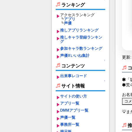
ランキング
アクセスランキング
┗
アプリ
┗
声優
推しアプリランキング
推しキャラ登録ランキン
グ
参加キャラ数ランキング
声優Xいいね集計
更新: 
↑
コンテンツ
出来事レコード
「
↑
荒
サイト情報
お名
サイトの使い方
アプリ一覧
DMMアプリ一覧
💡
声優一覧
事務所一覧
掲示板