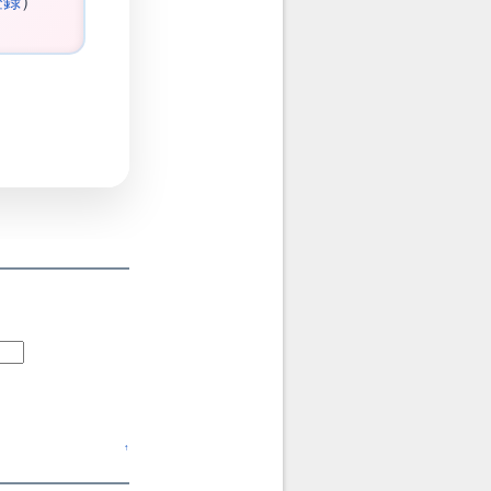
登録
）
↑