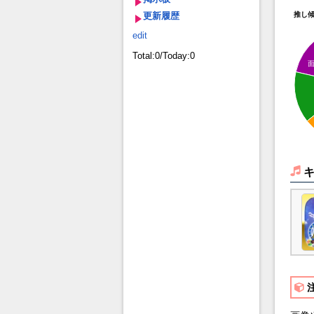
更新履歴
推し
edit
Total:0/Today:0