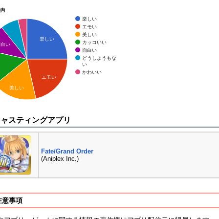
傾向
楽しい
エモい
美しい
楽しい
カッコいい
面白い
面白い
どうしようもな
い
かわいい
エモい
美しい
キャスティングアプリ
Fate/Grand Order
(Aniplex Inc.)
注意事項