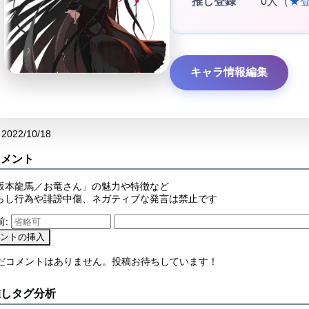
推し登録
0人（
★
キャラ情報編集
2022/10/18
コメント
坂本龍馬／お竜さん」の魅力や特徴など
らし行為や誹謗中傷、ネガティブな発言は禁止です
前:
まだコメントはありません。投稿お待ちしています！
推しタグ分析