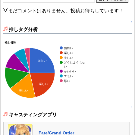
💡まだコメントはありません。投稿お待ちしています！
↑
推しタグ分析
推し傾向
面白い
楽しい
美しい
面白い
どうしようもな
い
かわいい
エモい
尊い
楽しい
美しい
↑
キャスティングアプリ
Fate/Grand Order