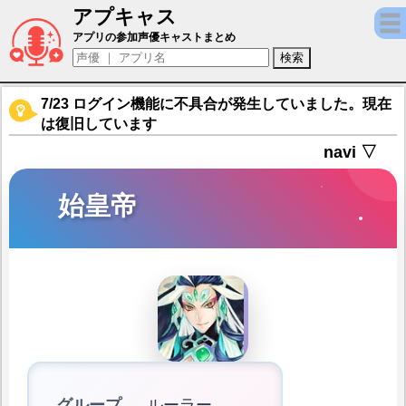
アプキャス
始皇帝（声優：福山潤)【Fate/Grand Orde
アプリの参加声優キャストまとめ
7/23 ログイン機能に不具合が発生していました。現在
は復旧しています
navi ▽
始皇帝
グループ
ルーラー