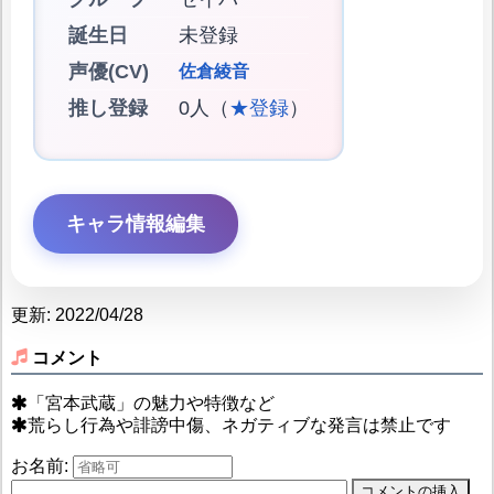
誕生日
未登録
声優(CV)
佐倉綾音
推し登録
0人（
★登録
）
キャラ情報編集
更新: 2022/04/28
コメント
「宮本武蔵」の魅力や特徴など
荒らし行為や誹謗中傷、ネガティブな発言は禁止です
お名前: