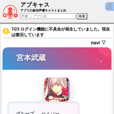
アプキャス
宮本武蔵（声優：佐倉綾音)【Fate/Grand Or
アプリの参加声優キャストまとめ
7/23 ログイン機能に不具合が発生していました。現在
は復旧しています
navi ▽
宮本武蔵
グループ
セイバー