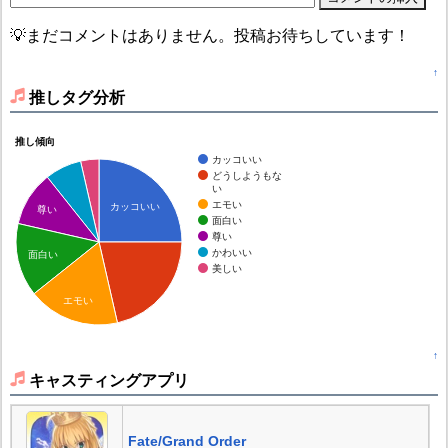
💡まだコメントはありません。投稿お待ちしています！
↑
推しタグ分析
推し傾向
カッコいい
どうしようもな
い
エモい
カッコいい
尊い
面白い
尊い
かわいい
面白い
美しい
エモい
↑
キャスティングアプリ
Fate/Grand Order