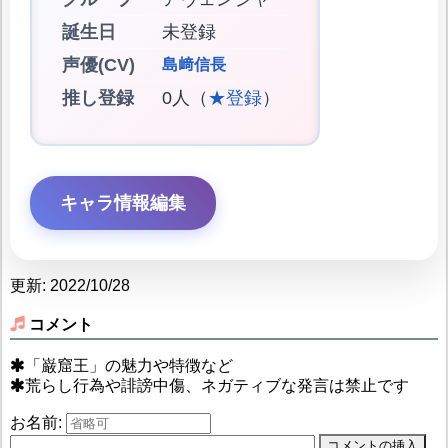
誕生日
未登録
声優(CV)
島﨑信長
推し登録
0人（
★登録
）
キャラ情報編集
更新: 2022/10/28
コメント
「巌窟王」の魅力や特徴など
荒らし行為や誹謗中傷、ネガティブな発言は禁止です
お名前: