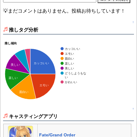
💡まだコメントはありません。投稿お待ちしています！
↑
推しタグ分析
推し傾向
カッコいい
エモい
面白い
カッコいい
楽しい
美しい
美しい
どうしようもな
い
楽しい
かわいい
エモい
面白い
↑
キャスティングアプリ
Fate/Grand Order