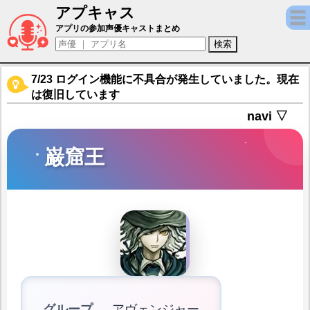
アプキャス
巌窟王（声優：島﨑信長)【Fate/Grand Ord
アプリの参加声優キャストまとめ
7/23 ログイン機能に不具合が発生していました。現在
は復旧しています
navi ▽
巌窟王
グループ
アヴェンジャー