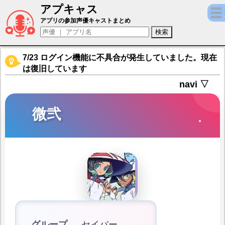
アプキャス
微弐（声優：近藤玲奈)【Fate/Grand Orde
アプリの参加声優キャストまとめ
7/23 ログイン機能に不具合が発生していました。現在
は復旧しています
navi ▽
微弐
グループ
セイバー