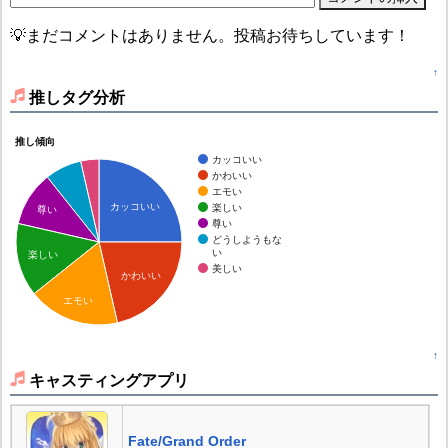
💡まだコメントはありません。投稿お待ちしています！
↑
推しタグ分析
推し傾向
カッコいい
かわいい
エモい
カッコいい
楽しい
尊い
尊い
どうしようもな
い
楽しい
美しい
かわいい
エモい
↑
キャスティングアプリ
Fate/Grand Order