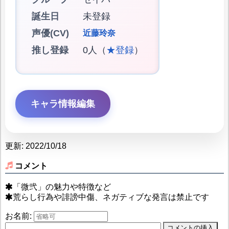
誕生日
未登録
声優(CV)
近藤玲奈
推し登録
0人（
★登録
）
キャラ情報編集
更新: 2022/10/18
コメント
「微弐」の魅力や特徴など
荒らし行為や誹謗中傷、ネガティブな発言は禁止です
お名前: