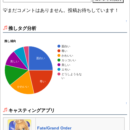
💡まだコメントはありません。投稿お待ちしています！
↑
推しタグ分析
推し傾向
面白い
尊い
かわいい
面白い
カッコいい
美しい
美しい
エモい
どうしようもな
い
尊い
かわいい
↑
キャスティングアプリ
Fate/Grand Order