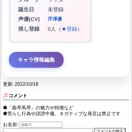
誕生日
未登録
声優(CV)
芹澤優
推し登録
0人（
★登録
）
キャラ情報編集
更新: 2022/10/18
コメント
「曲亭馬琴」の魅力や特徴など
荒らし行為や誹謗中傷、ネガティブな発言は禁止です
お名前: