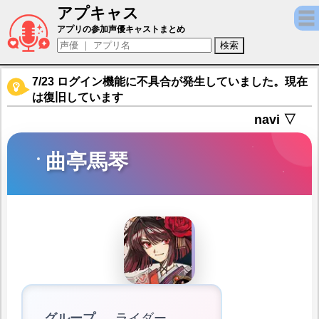
アプキャス
曲亭馬琴（声優：芹澤優)【Fate/Grand Ord
アプリの参加声優キャストまとめ
7/23 ログイン機能に不具合が発生していました。現在
は復旧しています
navi ▽
曲亭馬琴
グループ
ライダー