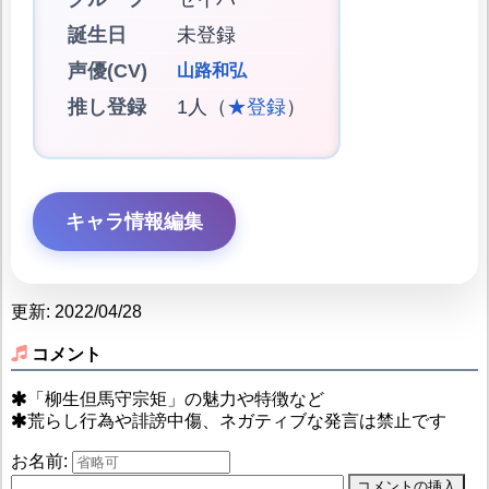
誕生日
未登録
声優(CV)
山路和弘
推し登録
1人（
★登録
）
キャラ情報編集
更新: 2022/04/28
コメント
「柳生但馬守宗矩」の魅力や特徴など
荒らし行為や誹謗中傷、ネガティブな発言は禁止です
お名前: