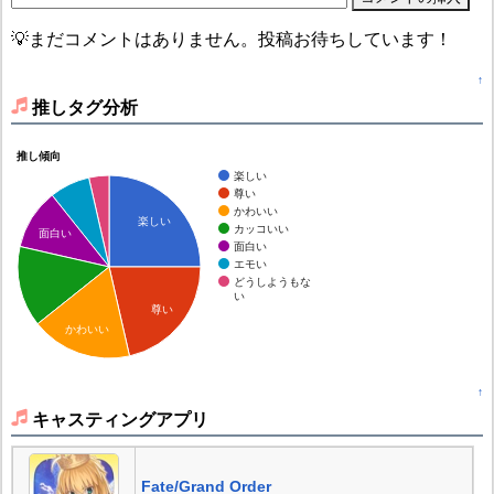
💡まだコメントはありません。投稿お待ちしています！
↑
推しタグ分析
推し傾向
楽しい
尊い
かわいい
楽しい
カッコいい
面白い
面白い
エモい
どうしようもな
い
尊い
かわいい
↑
キャスティングアプリ
Fate/Grand Order