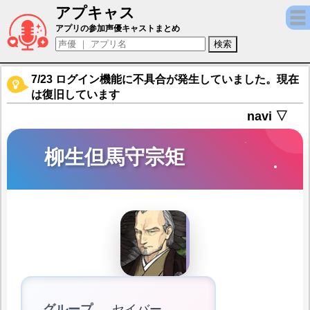
アプキャス
柳生但馬守宗矩（声優：山路和弘)【Fate/Gran
アプリの参加声優キャストまとめ
7/23 ログイン機能に不具合が発生していました。現在
は復旧しています
navi ▽
柳生但馬守宗矩
グループ
セイバー