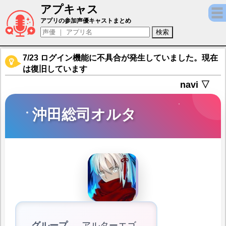
アプキャス
沖田総司オルタ（声優：悠木碧)【Fate/Grand
アプリの参加声優キャストまとめ
7/23 ログイン機能に不具合が発生していました。現在
は復旧しています
navi ▽
沖田総司オルタ
グループ
アルターエゴ