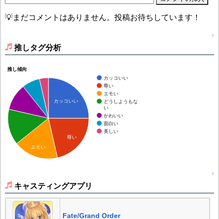
💡まだコメントはありません。投稿お待ちしています！
↑
推しタグ分析
推し傾向
カッコいい
尊い
エモい
カッコいい
どうしようもな
い
かわいい
面白い
美しい
尊い
エモい
↑
キャスティングアプリ
Fate/Grand Order