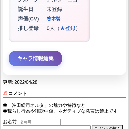
誕生日
未登録
声優(CV)
悠木碧
推し登録
0人（
★登録
）
キャラ情報編集
更新: 2022/04/28
コメント
「沖田総司オルタ」の魅力や特徴など
荒らし行為や誹謗中傷、ネガティブな発言は禁止です
お名前: