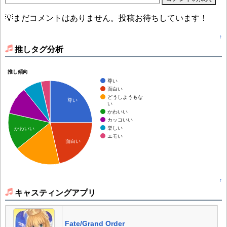
💡まだコメントはありません。投稿お待ちしています！
↑
推しタグ分析
推し傾向
尊い
面白い
どうしようもな
尊い
い
かわいい
カッコいい
楽しい
かわいい
エモい
面白い
↑
キャスティングアプリ
Fate/Grand Order