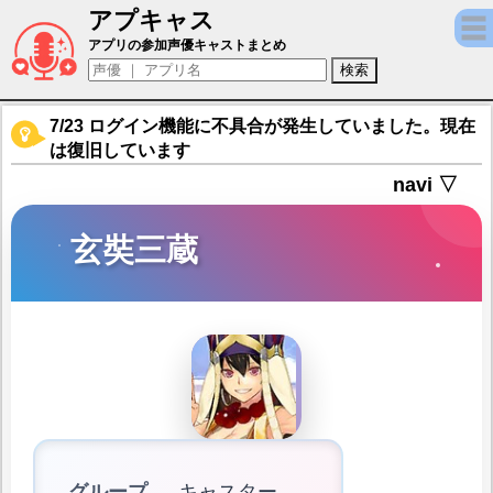
アプキャス
玄奘三蔵（声優：小松未可子)【Fate/Grand 
アプリの参加声優キャストまとめ
7/23 ログイン機能に不具合が発生していました。現在
は復旧しています
navi ▽
玄奘三蔵
グループ
キャスター