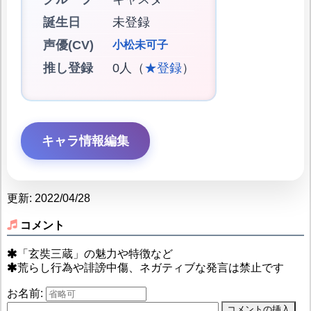
誕生日
未登録
声優(CV)
小松未可子
推し登録
0人（
★登録
）
キャラ情報編集
更新: 2022/04/28
コメント
「玄奘三蔵」の魅力や特徴など
荒らし行為や誹謗中傷、ネガティブな発言は禁止です
お名前: