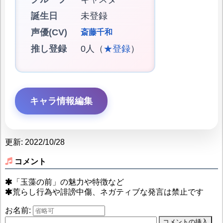
誕生日
未登録
声優(CV)
斎藤千和
推し登録
0人（
★登録
）
キャラ情報編集
更新: 2022/10/28
コメント
「玉藻の前」の魅力や特徴など
荒らし行為や誹謗中傷、ネガティブな発言は禁止です
お名前: