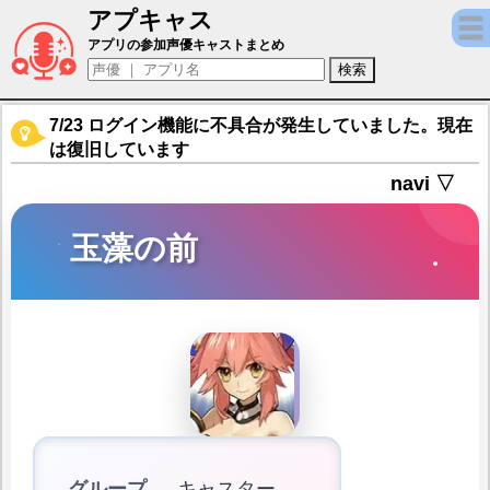
アプキャス
玉藻の前（声優：斎藤千和)【Fate/Grand Or
アプリの参加声優キャストまとめ
7/23 ログイン機能に不具合が発生していました。現在
は復旧しています
navi ▽
玉藻の前
グループ
キャスター