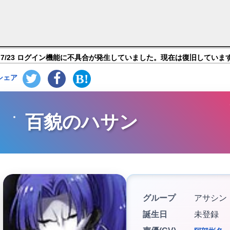
nd Order】キャラ紹介
7/23 ログイン機能に不具合が発生していました。現在は復旧していま
シェア
百貌のハサン
グループ
アサシン
誕生日
未登録