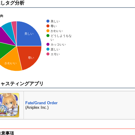
推しタグ分析
傾向
美しい
尊い
かわいい
美しい
どうしようもな
い
カッコいい
楽しい
エモい
尊い
かわいい
キャスティングアプリ
Fate/Grand Order
(Aniplex Inc.)
注意事項