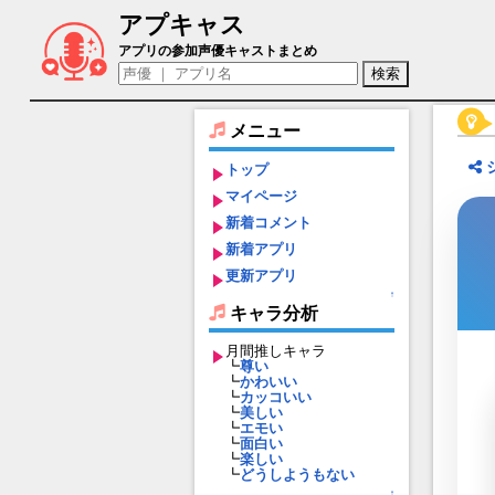
アプキャス
百貌のハサン（声優：阿部彬名)【Fate/Gra
アプリの参加声優キャストまとめ
メニュー
トップ
マイページ
新着コメント
新着アプリ
更新アプリ
↑
キャラ分析
月間推しキャラ
┗
尊い
┗
かわいい
┗
カッコいい
┗
美しい
┗
エモい
┗
面白い
┗
楽しい
┗
どうしようもない
↑