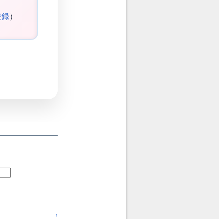
登録
）
↑