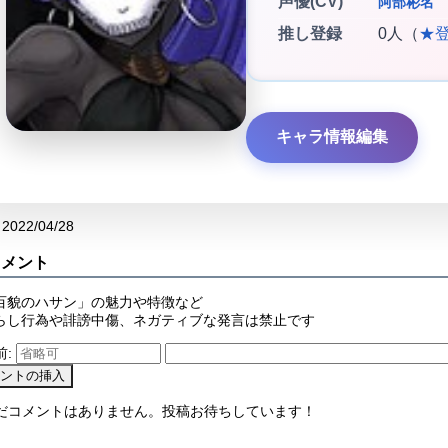
声優(CV)
阿部彬名
推し登録
0人（
★
キャラ情報編集
2022/04/28
コメント
百貌のハサン」の魅力や特徴など
らし行為や誹謗中傷、ネガティブな発言は禁止です
前:
まだコメントはありません。投稿お待ちしています！