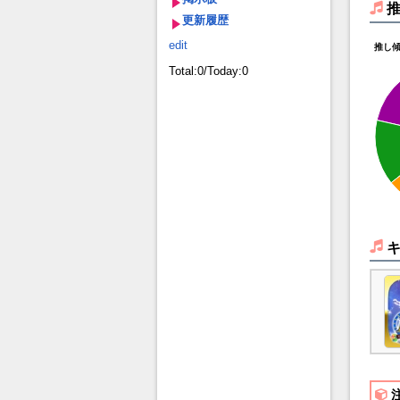
更新履歴
edit
推し
Total:0/Today:0