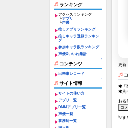
ランキング
アクセスランキング
┗
アプリ
┗
声優
推しアプリランキング
推しキャラ登録ランキン
グ
参加キャラ数ランキング
声優Xいいね集計
↑
コンテンツ
更新: 
出来事レコード
↑
サイト情報
「
荒
サイトの使い方
アプリ一覧
お名
DMMアプリ一覧
声優一覧
💡
事務所一覧
掲示板