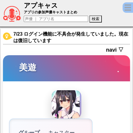
アプキャス
美遊（声優：名塚佳織)【Fate/Grand Orde
アプリの参加声優キャストまとめ
7/23 ログイン機能に不具合が発生していました。現在
は復旧しています
navi ▽
美遊
グループ
キャスター