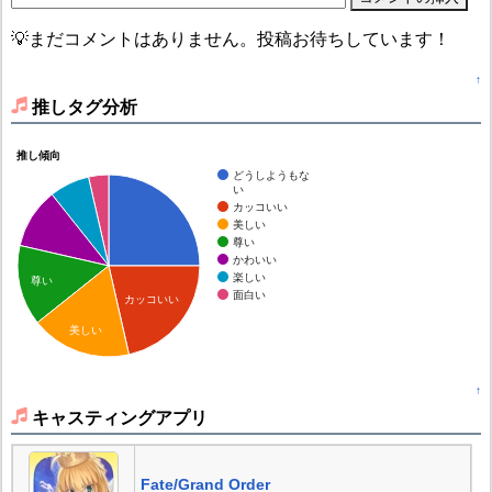
💡まだコメントはありません。投稿お待ちしています！
↑
推しタグ分析
推し傾向
どうしようもな
い
カッコいい
美しい
尊い
かわいい
楽しい
尊い
面白い
カッコいい
美しい
↑
キャスティングアプリ
Fate/Grand Order