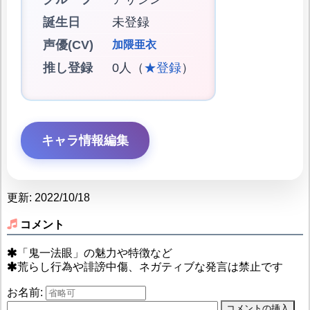
誕生日
未登録
声優(CV)
加隈亜衣
推し登録
0人（
★登録
）
キャラ情報編集
更新: 2022/10/18
コメント
「鬼一法眼」の魅力や特徴など
荒らし行為や誹謗中傷、ネガティブな発言は禁止です
お名前: