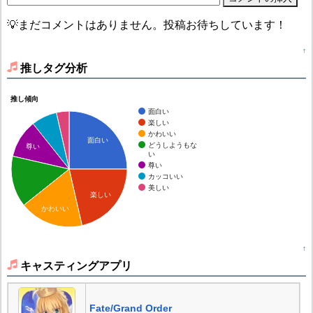
💡まだコメントはありません。投稿お待ちしています！
↑
推しタグ分析
推し傾向
面白い
楽しい
かわいい
面白い
どうしようもな
尊い
い
尊い
カッコいい
美しい
楽しい
かわいい
↑
キャスティングアプリ
Fate/Grand Order