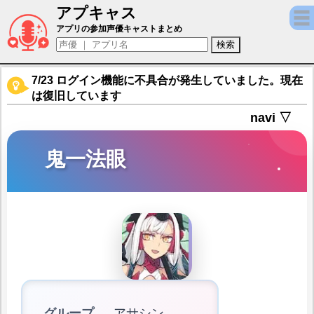
アプキャス
鬼一法眼（声優：加隈亜衣)【Fate/Grand Or
アプリの参加声優キャストまとめ
7/23 ログイン機能に不具合が発生していました。現在
は復旧しています
navi ▽
鬼一法眼
グループ
アサシン