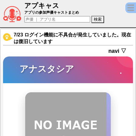
アプキャス
アナスタシア（声優：小清水亜美)【誰ガ為
アプリの参加声優キャストまとめ
7/23 ログイン機能に不具合が発生していました。現在
は復旧しています
navi ▽
アナスタシア