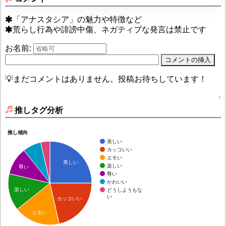
「アナスタシア」の魅力や特徴など
荒らし行為や誹謗中傷、ネガティブな発言は禁止です
お名前:
💡まだコメントはありません。投稿お待ちしています！
↑
推しタグ分析
推し傾向
美しい
カッコいい
エモい
美しい
楽しい
尊い
尊い
かわいい
楽しい
どうしようもな
い
カッコいい
エモい