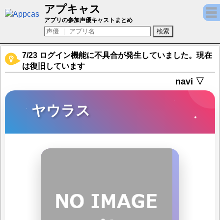
アプキャス
ヤウラス（声優：加隈亜衣)【誰ガ為のアル
アプリの参加声優キャストまとめ
7/23 ログイン機能に不具合が発生していました。現在
は復旧しています
navi ▽
ヤウラス