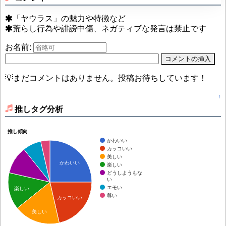
「ヤウラス」の魅力や特徴など
荒らし行為や誹謗中傷、ネガティブな発言は禁止です
お名前:
💡まだコメントはありません。投稿お待ちしています！
↑
推しタグ分析
推し傾向
かわいい
カッコいい
美しい
かわいい
楽しい
どうしようもな
い
エモい
楽しい
尊い
カッコいい
美しい