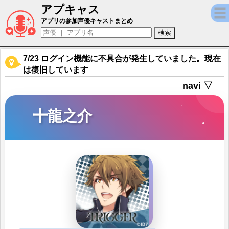
アプキャス
十龍之介（声優：佐藤拓也)【アイドリッシ
アプリの参加声優キャストまとめ
7/23 ログイン機能に不具合が発生していました。現在
は復旧しています
navi ▽
十龍之介