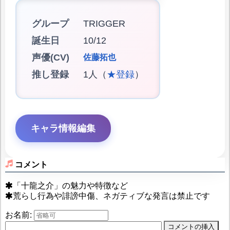
グループ
TRIGGER
誕生日
10/12
声優(CV)
佐藤拓也
推し登録
1人（
★登録
）
キャラ情報編集
コメント
「十龍之介」の魅力や特徴など
荒らし行為や誹謗中傷、ネガティブな発言は禁止です
お名前: