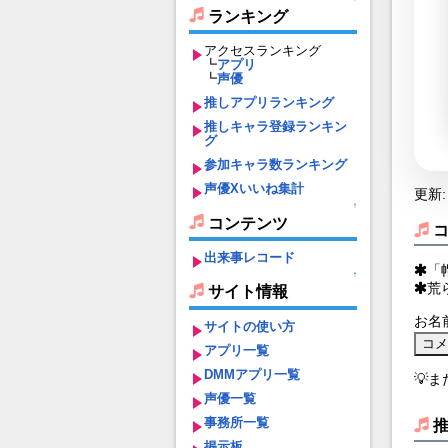
ランキング
アクセスランキング
┗
アプリ
┗
声優
推しアプリランキング
推しキャラ登録ランキン
グ
参加キャラ数ランキング
声優Xいいね集計
更新: 
↑
コンテンツ
出来事レコード
「
↑
荒
サイト情報
お名
サイトの使い方
アプリ一覧
DMMアプリ一覧
💡
声優一覧
事務所一覧
掲示板