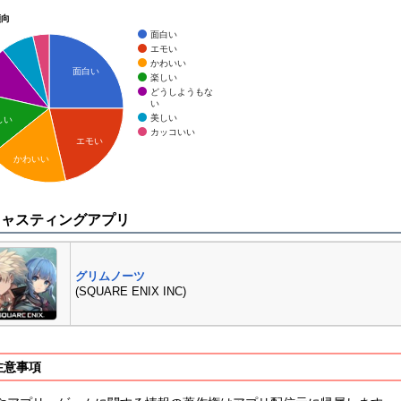
傾向
面白い
エモい
かわいい
面白い
楽しい
どうしようもな
い
美しい
しい
カッコいい
エモい
かわいい
キャスティングアプリ
グリムノーツ
(SQUARE ENIX INC)
注意事項