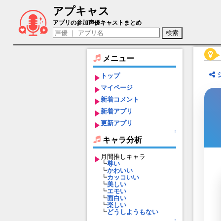
アプキャス
帽子屋ハッタetc.（声優：間島淳司)【グ
アプリの参加声優キャストまとめ
メニュー
トップ
マイページ
新着コメント
新着アプリ
更新アプリ
↑
キャラ分析
月間推しキャラ
┗
尊い
┗
かわいい
┗
カッコいい
┗
美しい
┗
エモい
┗
面白い
┗
楽しい
┗
どうしようもない
↑