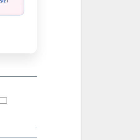
登録
）
↑