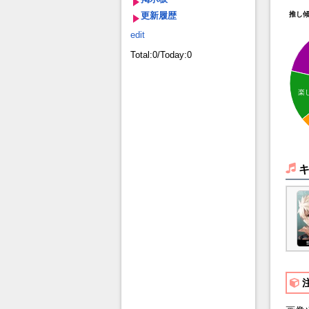
更新履歴
推し
edit
Total:0/Today:0
楽