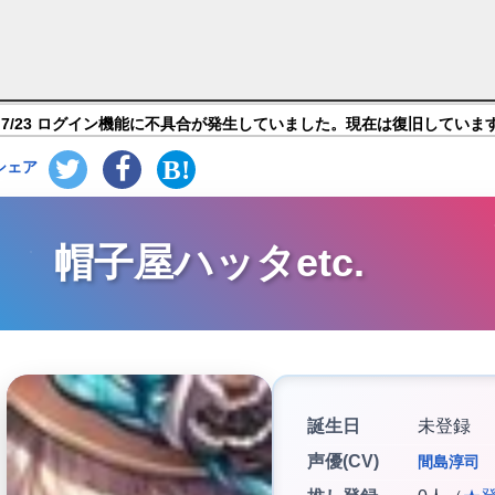
リムノーツ】キャラ紹介
7/23 ログイン機能に不具合が発生していました。現在は復旧していま
シェア
帽子屋ハッタetc.
誕生日
未登録
声優(CV)
間島淳司