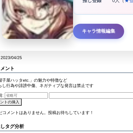
推し登録
0人（
★
キャラ情報編集
2023/04/25
コメント
帽子屋ハッタetc.」の魅力や特徴など
らし行為や誹謗中傷、ネガティブな発言は禁止です
前:
まだコメントはありません。投稿お待ちしています！
推しタグ分析