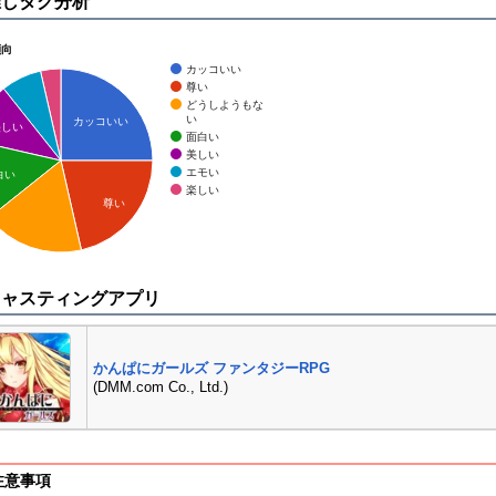
推しタグ分析
傾向
カッコいい
尊い
どうしようもな
い
カッコいい
美しい
面白い
美しい
エモい
白い
楽しい
尊い
キャスティングアプリ
かんぱにガールズ ファンタジーRPG
(DMM.com Co., Ltd.)
注意事項