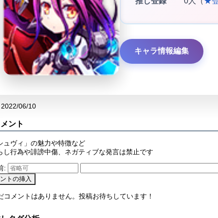
推し登録
0人（
★
キャラ情報編集
2022/06/10
コメント
シュヴィ」の魅力や特徴など
らし行為や誹謗中傷、ネガティブな発言は禁止です
前:
まだコメントはありません。投稿お待ちしています！