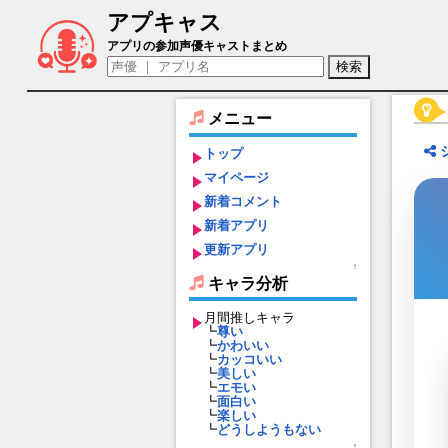
アプキャス
シュヴィ（声優：茅野愛衣)【かんぱにガー
アプリの参加声優キャストまとめ
メニュー
トップ
マイページ
新着コメント
新着アプリ
更新アプリ
↑
キャラ分析
月間推しキャラ
┗
尊い
┗
かわいい
┗
カッコいい
┗
美しい
┗
エモい
┗
面白い
┗
楽しい
┗
どうしようもない
↑