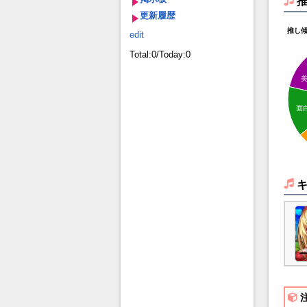
更新履歴
推し
edit
Total:0/Today:0
面