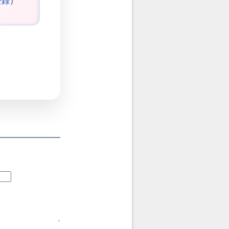
登録
）
↑