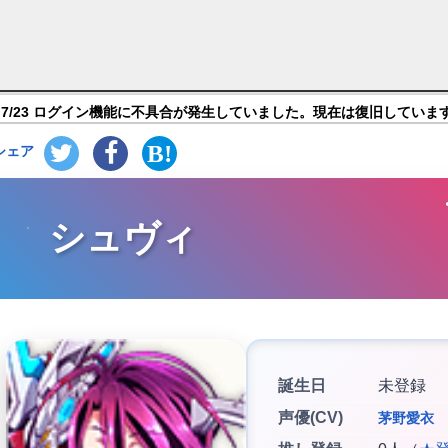
ルズ ファンタジーRPG】キャラ紹介
7/23 ログイン機能に不具合が発生していました。現在は復旧していま
シェア
シュヴィ
誕生日
未登録
声優(CV)
茅野愛衣