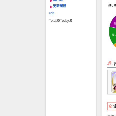
更新履歴
推し
edit
Total:0/Today:0
尊