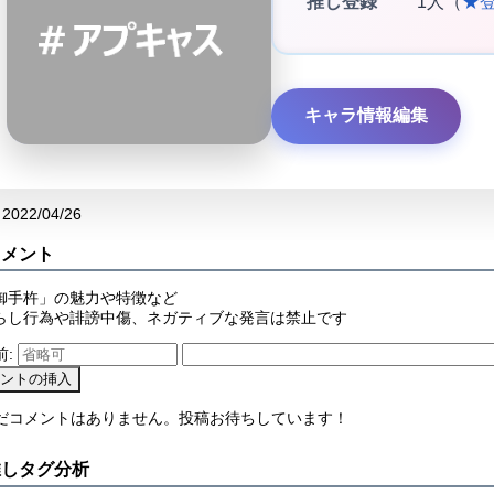
推し登録
1人（
★
キャラ情報編集
2022/04/26
コメント
御手杵」の魅力や特徴など
らし行為や誹謗中傷、ネガティブな発言は禁止です
前:
まだコメントはありません。投稿お待ちしています！
推しタグ分析