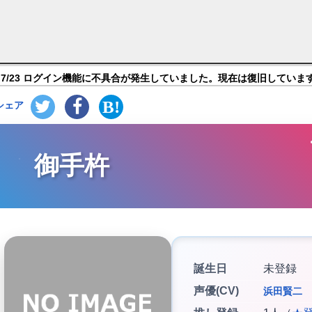
- Pocket】キャラ紹介
7/23 ログイン機能に不具合が発生していました。現在は復旧していま
シェア
御手杵
誕生日
未登録
声優(CV)
浜田賢二