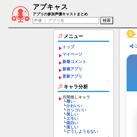
アプキャス
御手杵（声優：浜田賢二)【刀剣乱舞-ONLINE
アプリの参加声優キャストまとめ
メニュー
トップ
マイページ
新着コメント
新着アプリ
更新アプリ
↑
キャラ分析
月間推しキャラ
┗
尊い
┗
かわいい
┗
カッコいい
┗
美しい
┗
エモい
┗
面白い
┗
楽しい
┗
どうしようもない
↑