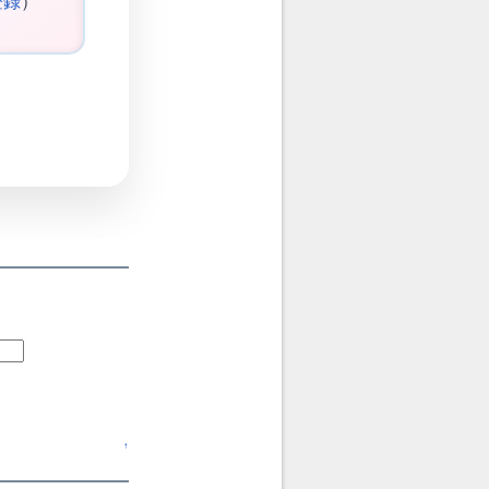
登録
）
↑