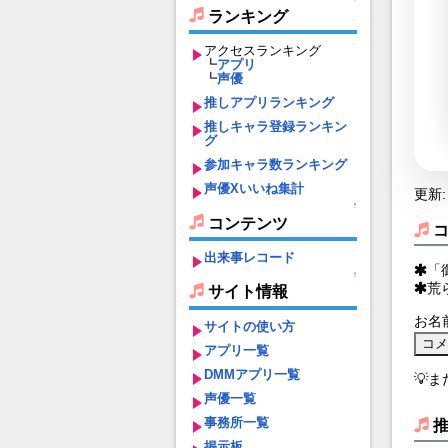
ランキング
アクセスランキング
┗
アプリ
┗
声優
推しアプリランキング
推しキャラ登録ランキン
グ
参加キャラ数ランキング
声優Xいいね集計
更新: 
↑
コンテンツ
出来事レコード
「
↑
荒
サイト情報
お名
サイトの使い方
アプリ一覧
DMMアプリ一覧
💡
声優一覧
事務所一覧
掲示板