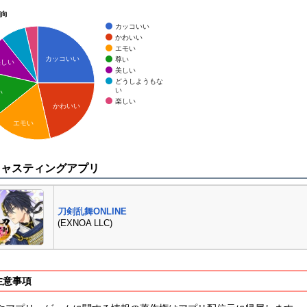
傾向
カッコいい
かわいい
エモい
カッコいい
尊い
美しい
美しい
どうしようもな
い
い
楽しい
かわいい
エモい
キャスティングアプリ
刀剣乱舞ONLINE
(EXNOA LLC)
注意事項