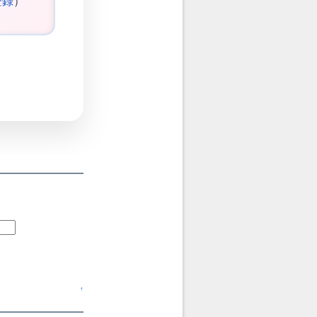
登録
）
↑