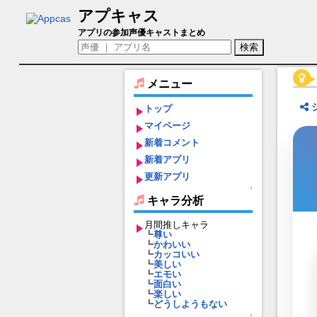
アプキャス
謙信景光（声優：代永翼)【刀剣乱舞-ONLIN
アプリの参加声優キャストまとめ
メニュー
トップ
マイページ
新着コメント
新着アプリ
更新アプリ
↑
キャラ分析
月間推しキャラ
┗
尊い
┗
かわいい
┗
カッコいい
┗
美しい
┗
エモい
┗
面白い
┗
楽しい
┗
どうしようもない
↑