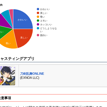
傾向
かわいい
美しい
尊い
かわいい
エモい
カッコいい
どうしようもな
い
モい
面白い
美しい
尊い
キャスティングアプリ
刀剣乱舞ONLINE
(EXNOA LLC)
注意事項