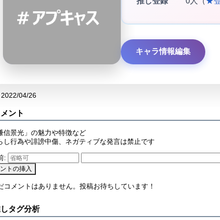
推し登録
0人（
★
キャラ情報編集
2022/04/26
コメント
謙信景光」の魅力や特徴など
らし行為や誹謗中傷、ネガティブな発言は禁止です
前:
まだコメントはありません。投稿お待ちしています！
推しタグ分析