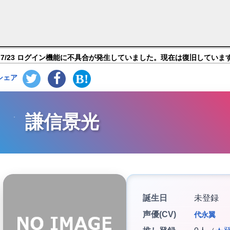
E- Pocket】キャラ紹介
7/23 ログイン機能に不具合が発生していました。現在は復旧していま
シェア
謙信景光
誕生日
未登録
声優(CV)
代永翼