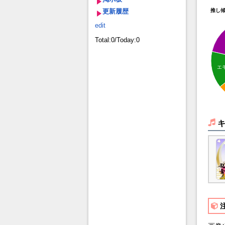
更新履歴
推し
edit
Total:0/Today:0
エ