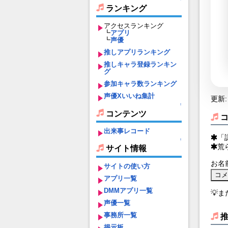
ランキング
アクセスランキング
┗
アプリ
┗
声優
推しアプリランキング
推しキャラ登録ランキン
グ
参加キャラ数ランキング
声優Xいいね集計
更新: 
↑
コンテンツ
出来事レコード
「
↑
荒
サイト情報
お名
サイトの使い方
アプリ一覧
DMMアプリ一覧
💡
声優一覧
事務所一覧
掲示板