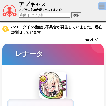
アプキャス
レナータ（声優：中村カンナ)【ラストピリオド
アプリの参加声優キャストまとめ
7/23 ログイン機能に不具合が発生していました。現在
は復旧しています
navi ▽
レナータ