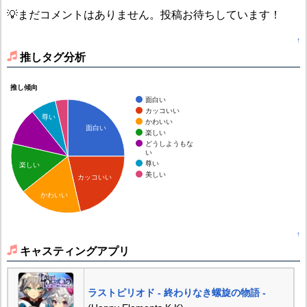
💡まだコメントはありません。投稿お待ちしています！
↑
推しタグ分析
推し傾向
面白い
カッコいい
尊い
かわいい
面白い
楽しい
どうしようもな
い
尊い
楽しい
美しい
カッコいい
かわいい
↑
キャスティングアプリ
ラストピリオド - 終わりなき螺旋の物語 -