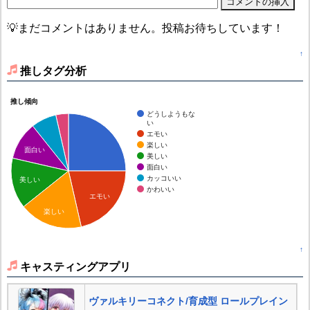
💡まだコメントはありません。投稿お待ちしています！
↑
推しタグ分析
推し傾向
どうしようもな
い
エモい
楽しい
面白い
美しい
面白い
カッコいい
美しい
かわいい
エモい
楽しい
↑
キャスティングアプリ
ヴァルキリーコネクト/育成型 ロールプレイン