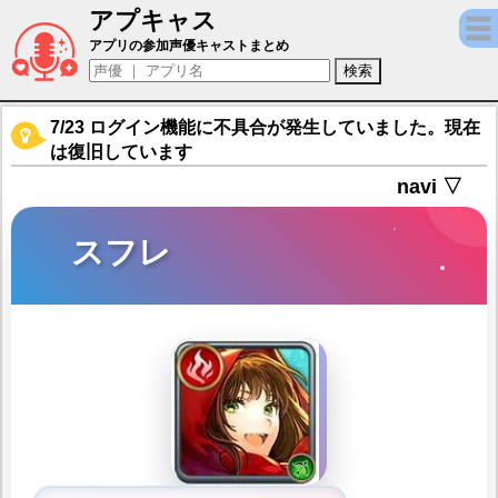
アプキャス
スフレ（声優：桑原由気)【ヴァルキリーコ
アプリの参加声優キャストまとめ
7/23 ログイン機能に不具合が発生していました。現在
は復旧しています
navi ▽
スフレ