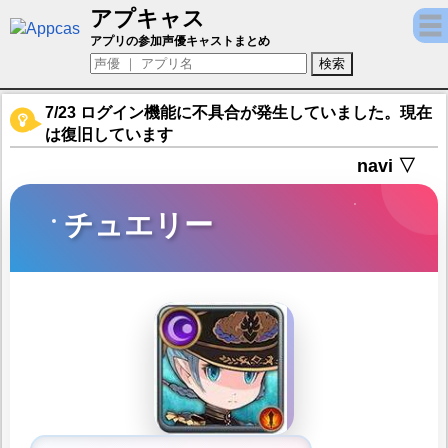
アプキャス
チュエリー（声優：早見沙織)【ヴァルキリ
アプリの参加声優キャストまとめ
7/23 ログイン機能に不具合が発生していました。現在
は復旧しています
navi ▽
チュエリー