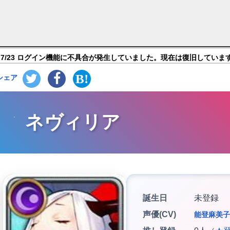
キリーコネクト】キャラ紹介
7/23 ログイン機能に不具合が発生していました。現在は復旧していま
シェア
ネヴィリア
誕生日
未登録
声優(CV)
能登麻美子