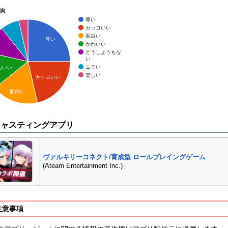
傾向
尊い
カッコいい
面白い
尊い
かわいい
どうしようもな
い
エモい
わいい
楽しい
カッコいい
面白い
キャスティングアプリ
ヴァルキリーコネクト/育成型 ロールプレイングゲーム
(Ateam Entertainment Inc.)
注意事項