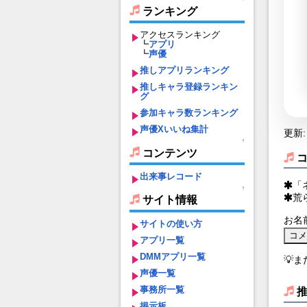
ランキング
アクセスランキング
┗
アプリ
┗
声優
推しアプリランキング
推しキャラ登録ランキン
グ
参加キャラ数ランキング
声優Xいいね集計
更新: 
↑
コンテンツ
出来事レコード
「
↑
荒
サイト情報
お名
サイトの使い方
アプリ一覧
DMMアプリ一覧
💡
声優一覧
事務所一覧
掲示板