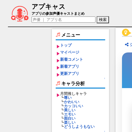
アプキャス
ネヴィリア（声優：能登麻美子)【ヴァル
アプリの参加声優キャストまとめ
メニュー
トップ
マイページ
新着コメント
新着アプリ
更新アプリ
↑
キャラ分析
月間推しキャラ
┗
尊い
┗
かわいい
┗
カッコいい
┗
美しい
┗
エモい
┗
面白い
┗
楽しい
┗
どうしようもない
↑