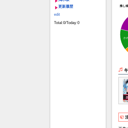
更新履歴
推し
edit
Total:0/Today:0
か