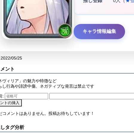
推し登録
0人（
★
キャラ情報編集
2022/05/25
コメント
ネヴィリア」の魅力や特徴など
らし行為や誹謗中傷、ネガティブな発言は禁止です
前:
まだコメントはありません。投稿お待ちしています！
推しタグ分析