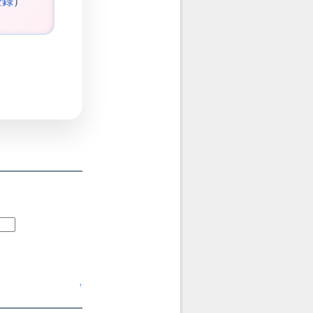
登録
）
↑