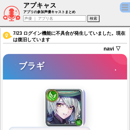
アプキャス
ブラギ（声優：小清水亜美)【ヴァルキリー
アプリの参加声優キャストまとめ
7/23 ログイン機能に不具合が発生していました。現在
は復旧しています
navi ▽
ブラギ