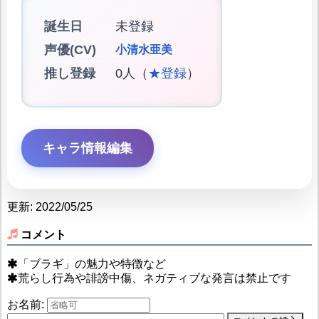
誕生日
未登録
声優(CV)
小清水亜美
推し登録
0人（
★登録
）
キャラ情報編集
更新: 2022/05/25
コメント
「ブラギ」の魅力や特徴など
荒らし行為や誹謗中傷、ネガティブな発言は禁止です
お名前: