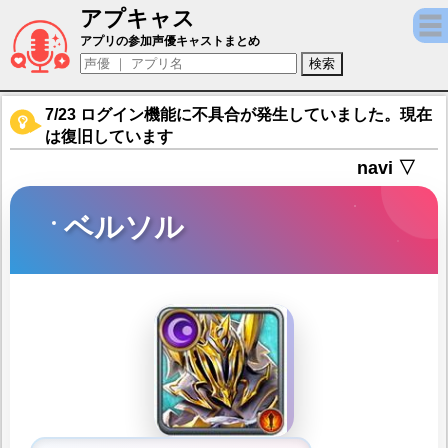
アプキャス
ベルソル（声優：織田優成)【ヴァルキリー
アプリの参加声優キャストまとめ
7/23 ログイン機能に不具合が発生していました。現在
は復旧しています
navi ▽
ベルソル