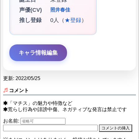
声優(CV)
照井春佳
推し登録
0人（
★登録
）
キャラ情報編集
更新: 2022/05/25
コメント
「マチス」の魅力や特徴など
荒らし行為や誹謗中傷、ネガティブな発言は禁止です
お名前: