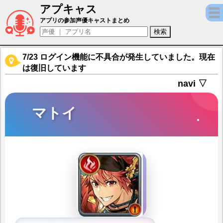
アプキャス
マトイ（声優：鈴木達央)【ヴァルキリーコ
アプリの参加声優キャストまとめ
7/23 ログイン機能に不具合が発生していました。現在
は復旧しています
navi ▽
マトイ