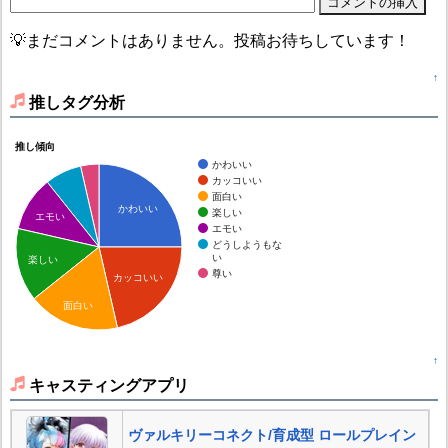
💡まだコメントはありません。投稿お待ちしています！
↑
推しタグ分析
推し傾向
かわいい
カッコいい
面白い
かわいい
楽しい
エモい
エモい
どうしようもな
い
楽しい
尊い
カッコいい
面白い
↑
キャスティングアプリ
ヴァルキリーコネクト/育成型 ロールプレイン