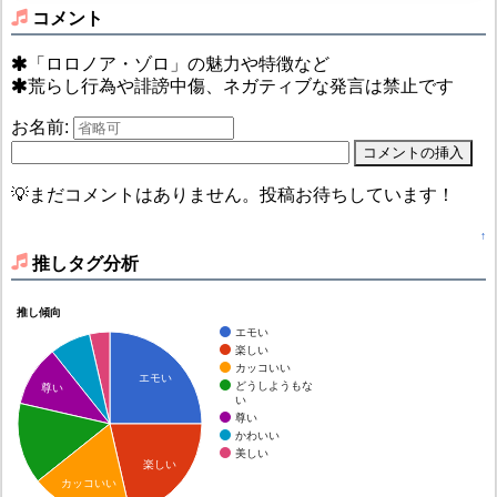
コメント
「ロロノア・ゾロ」の魅力や特徴など
荒らし行為や誹謗中傷、ネガティブな発言は禁止です
お名前:
💡まだコメントはありません。投稿お待ちしています！
↑
推しタグ分析
推し傾向
エモい
楽しい
カッコいい
エモい
どうしようもな
尊い
い
尊い
かわいい
美しい
楽しい
カッコいい