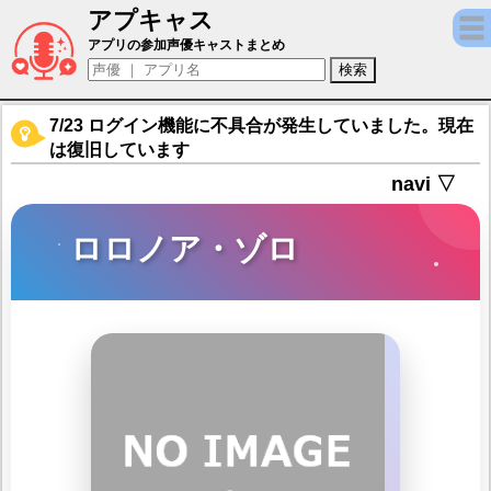
アプキャス
ロロノア・ゾロ（声優：中井和哉)【ONE PI
アプリの参加声優キャストまとめ
7/23 ログイン機能に不具合が発生していました。現在
は復旧しています
navi ▽
ロロノア・ゾロ