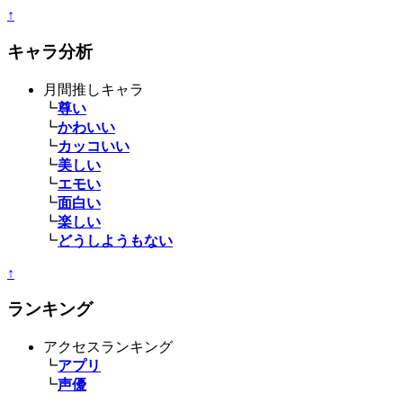
↑
キャラ分析
月間推しキャラ
┗
尊い
┗
かわいい
┗
カッコいい
┗
美しい
┗
エモい
┗
面白い
┗
楽しい
┗
どうしようもない
↑
ランキング
アクセスランキング
┗
アプリ
┗
声優