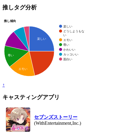
推しタグ分析
推し傾向
楽しい
どうしようもな
い
楽しい
エモい
尊い
かわいい
カッコいい
尊い
面白い
エモい
↑
キャスティングアプリ
セブンズストーリー
(WithEntertainment,Inc.)