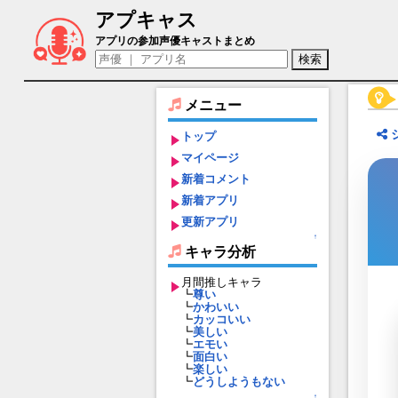
アプキャス
メリノ（声優：藤田茜)【セブンズストー
アプリの参加声優キャストまとめ
メニュー
トップ
マイページ
新着コメント
新着アプリ
更新アプリ
↑
キャラ分析
月間推しキャラ
┗
尊い
┗
かわいい
┗
カッコいい
┗
美しい
┗
エモい
┗
面白い
┗
楽しい
┗
どうしようもない
↑