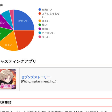
傾向
かわいい
どうしようもな
い
かわいい
エモい
面白い
尊い
面白い
カッコいい
い
美しい
エモい
キャスティングアプリ
セブンズストーリー
(WithEntertainment,Inc.)
注意事項