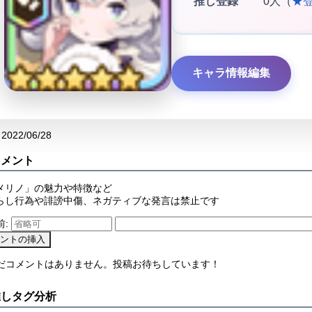
推し登録
0人（
★
キャラ情報編集
2022/06/28
コメント
メリノ」の魅力や特徴など
らし行為や誹謗中傷、ネガティブな発言は禁止です
前:
まだコメントはありません。投稿お待ちしています！
推しタグ分析