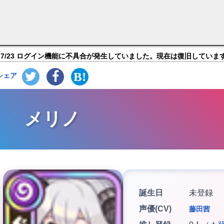
リー】キャラ紹介
7/23 ログイン機能に不具合が発生していました。現在は復旧していま
シェア
メリノ
誕生日
未登録
声優(CV)
藤田茜