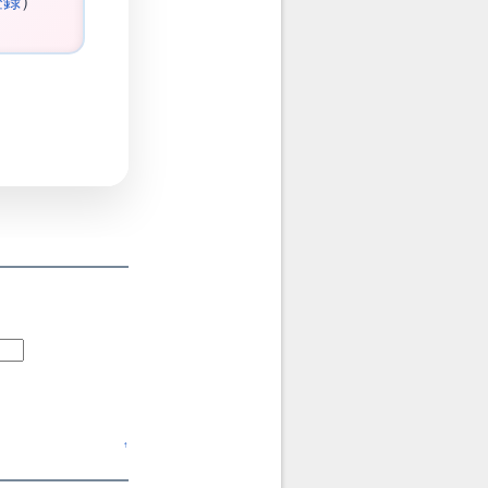
登録
）
↑