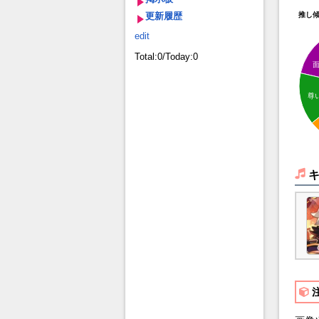
更新履歴
推し
edit
Total:0/Today:0
尊