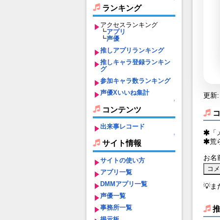
ランキング
アクセスランキング
┗
アプリ
┗
声優
推しアプリランキング
推しキャラ登録ランキン
グ
参加キャラ数ランキング
声優Xいいね集計
更新: 
↑
コンテンツ
出来事レコード
「
↑
荒
サイト情報
お名
サイトの使い方
アプリ一覧
DMMアプリ一覧
💡
声優一覧
事務所一覧
掲示板